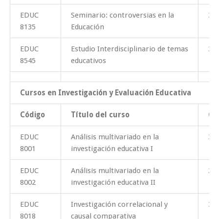
EDUC
Seminario: controversias en la
3
8135
Educación
EDUC
Estudio Interdisciplinario de temas
3
8545
educativos
Cursos en Investigación y Evaluación Educativa
Código
Título del curso
Cr
EDUC
Análisis multivariado en la
3
8001
investigación educativa I
EDUC
Análisis multivariado en la
3
8002
investigación educativa II
EDUC
Investigación correlacional y
3
8018
causal comparativa