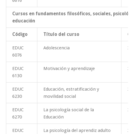
6616
Cursos en fundamentos filosóficos, sociales, psicológic
educación
Código
Título del curso
Cr
EDUC
Adolescencia
3
6076
EDUC
Motivación y aprendizaje
3
6130
EDUC
Educación, estratificación y
3
6230
movilidad social
EDUC
La psicología social de la
3
6270
Educación
EDUC
La psicología del aprendiz adulto
3