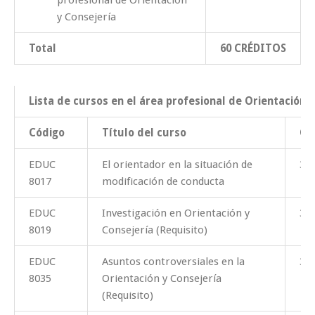
y Consejería
Total
60
CRÉDITOS
Lista de cursos en el área profesional de Orientación 
Código
Título del curso
Cr
EDUC
El orientador en la situación de
3
8017
modificación de conducta
EDUC
Investigación en Orientación y
3
8019
Consejería (Requisito)
EDUC
Asuntos controversiales en la
3
8035
Orientación y Consejería
(Requisito)