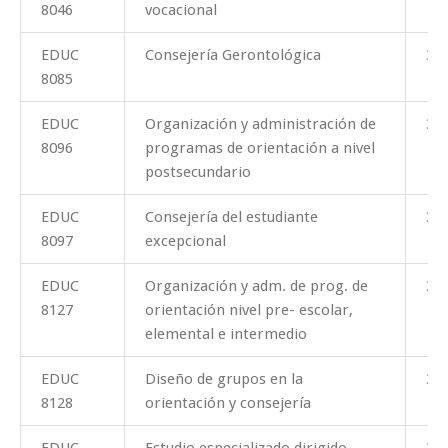
8046
vocacional
EDUC
Consejería Gerontológica
3
8085
EDUC
Organización y administración de
3
8096
programas de orientación a nivel
postsecundario
EDUC
Consejería del estudiante
3
8097
excepcional
EDUC
Organización y adm. de prog. de
3
8127
orientación nivel pre- escolar,
elemental e intermedio
EDUC
Diseño de grupos en la
3
8128
orientación y consejería
EDUC
Estudio especializado dirigido
3