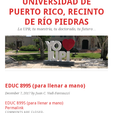
UNIVERSIDAD DE
PUERTO RICO, RECINTO
DE RÍO PIEDRAS
La UPR, tu maestría, tu doctorado, tu futuro…
EDUC 8995 (para llenar a mano)
December 7, 2017
by Juan C. Vadi-Fantauzzi
EDUC 8995 (para llenar a mano)
Permalink
COMMENTS ARE CLOSED.