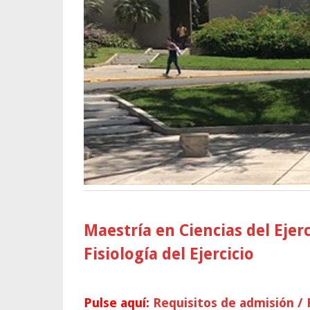
Maestría en Ciencias del Ejer
Fisiología del Ejercicio
P
ulse aquí
:
Requisitos de admisión /