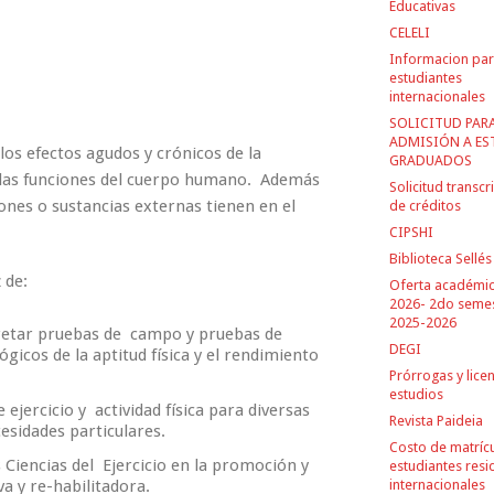
Educativas
CELELI
Informacion pa
estudiantes
internacionales
SOLICITUD PAR
ADMISIÓN A ES
a los efectos agudos y crónicos de la
GRADUADOS
en las funciones del cuerpo humano. Además
Solicitud transcr
ones o sustancias externas tienen en el
de créditos
CIPSHI
Biblioteca Sellés
 de:
Oferta académi
2026- 2do seme
2025-2026
rpretar pruebas de campo y pruebas de
DEGI
ógicos de la aptitud física y el rendimiento
Prórrogas y lice
estudios
jercicio y actividad física para diversas
Revista Paideia
esidades particulares.
Costo de matríc
 Ciencias del Ejercicio en la promoción y
estudiantes resi
a y re-habilitadora.
internacionales