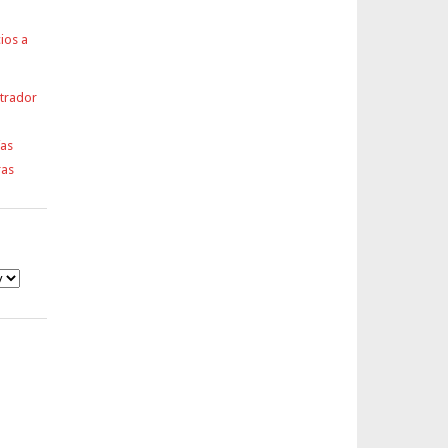
ios a
strador
ías
ras