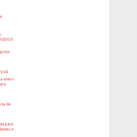
ra
A
TUDIOS
ipción
 Solá
ca enero
stre
ncia de
ula para
dentes e