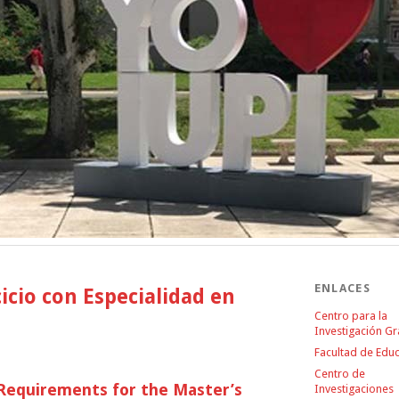
ENLACES
cicio con Especialidad en
Centro para la
Investigación G
Facultad de Edu
Centro de
 Requirements for the Master’s
Investigaciones