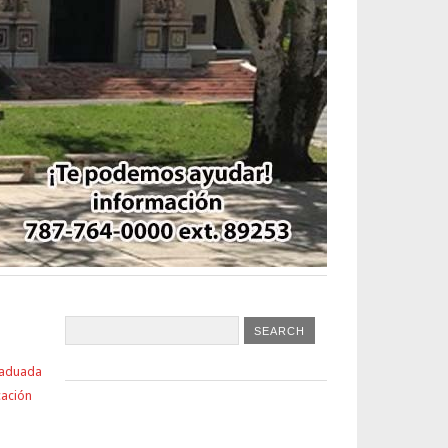
raduada
cación