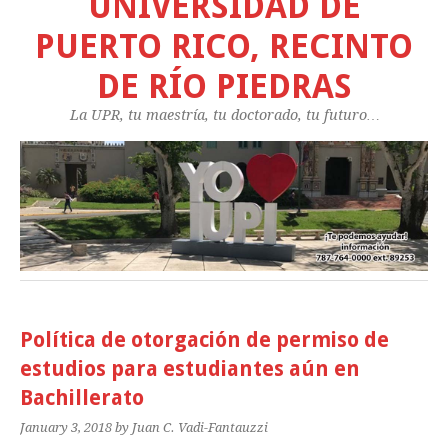
UNIVERSIDAD DE
PUERTO RICO, RECINTO
DE RÍO PIEDRAS
La UPR, tu maestría, tu doctorado, tu futuro…
Política de otorgación de permiso de
estudios para estudiantes aún en
Bachillerato
January 3, 2018
by Juan C. Vadi-Fantauzzi