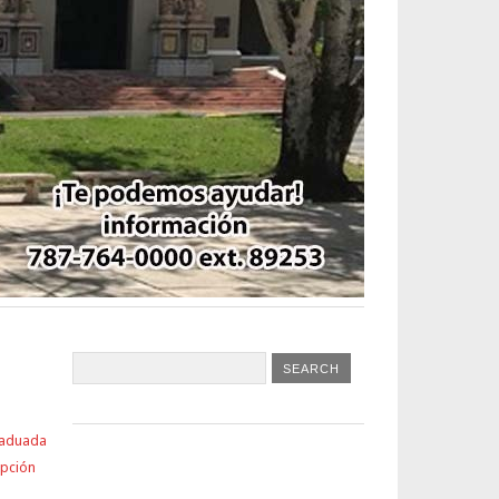
raduada
ipción