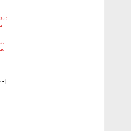
 Solá
ra
ras
ías