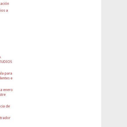
cación
ios a
A
TUDIOS
ula para
dentes e
ca enero
stre
ncia de
strador