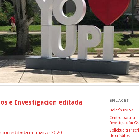
ENLACES
os e Investigacion editada
Boletín INEVA
Centro para la
Investigación G
Solicitud transcr
acion editada en marzo 2020
de créditos