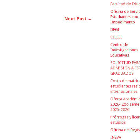
Facultad de Edu
Oficina de Servic
Estudiantes con
Next Post →
Impedimento
DEGI
CELELI
Centro de
Investigaciones
Educativas
SOLICITUD PAR
ADMISIÓN A ES
GRADUADOS
Costo de matríc
estudiantes resi
internacionales
Oferta académi
2026- 2do seme
2025-2026
Prórrogas y lice
estudios
Oficina del Regi
INEVA